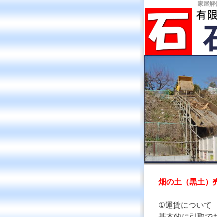
家屋解
畑の土（黒土）
①運賃について
基本的に引取で