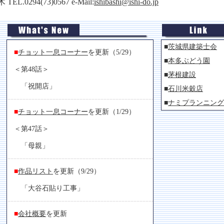
.0294(73)0567 e-Mail:
ishibashi@ishi-do.jp
■
茨城県建築士会
■
チョット一息コーナー
を更新（5/29）
■
本多ぶどう園
＜第48話＞
■
茅根建設
「祝開店」
■
石川米穀店
■
ナミプランニング
■
チョット一息コーナー
を更新（1/29）
＜第47話＞
「母親」
■
作品リスト
を更新（9/29）
「大谷石貼り工事」
■
会社概要
を更新