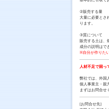
②販売する量
大量に必要とさ
ります。
③質について
販売する土は、
成分の説明はで
※自分が作りた
人材不足で困っ
弊社では、外国
個人事業主・親
まずはお問合せ
[お問合せ先]