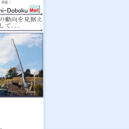
・再販！
い。